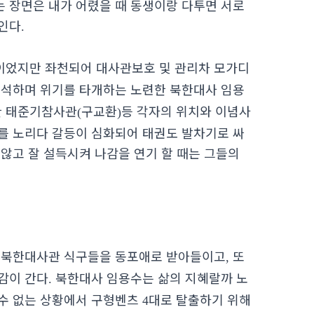
 장면은 내가 어렸을 때 동생이랑 다투면 서로
보인다
.
었지만 좌천되어 대사관보호 및 관리차 모가디
분석하며 위기를 타개하는 노련한 북한대사 임용
한 태준기참사관
구교환
등 각자의 위치와 이념사
(
)
를 노리다 갈등이 심화되어 태권도 발차기로 싸
않고 잘 설득시켜 나감을 연기 할 때는 그들의
는 북한대사관 식구들을 동포애로 받아들이고
또
,
감이 간다
북한대사 임용수는 삶의 지혜랄까 노
.
수 없는 상황에서 구형벤츠
대로 탈출하기 위해
4