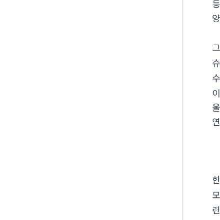
등
양
그
슈
이
울
연
한
모
련