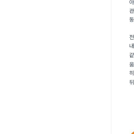
아
관
동
전
내
같
움
히
뒤