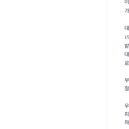
이
1
밭
대
로
부
절
우
피