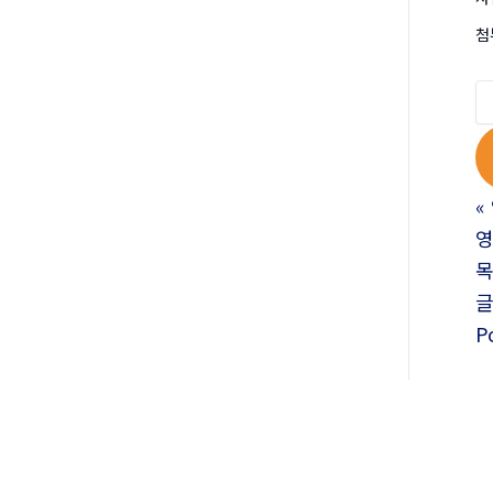
첨
«
영
P