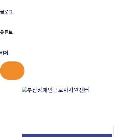
블로그
유튜브
카페
콘
텐
츠
로
건
너