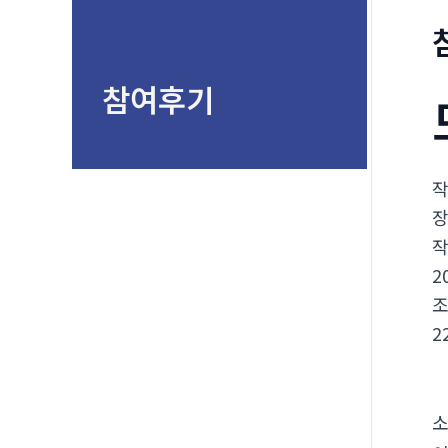
뛰
기
참여후기
2
2
소