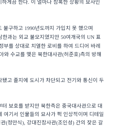
상기하게끔 한다
이 얼마나 참혹한 상황의 묘사인
.
도 불구하고
년도까지 가입치 못 했으며
1990
 남한과는 외교 불모지였지만
여개국의
표
50
UN
정부를 상대로 치열한 로비를 하여 드디어 바레
리아와 수교를 맺은 북한대사관
허준호
측의 방해
(
)
됐고 졸지에 도시가 차단되고 전기와 통신이 두
부터 보호를 받지만 북한측은 중국대사관으로 대
 여기서 인물들의 묘사가 퍽 인상적이며 디테일
기관
정만식
강대진참사관
조인성
간의 잦은 갈
(
),
(
)