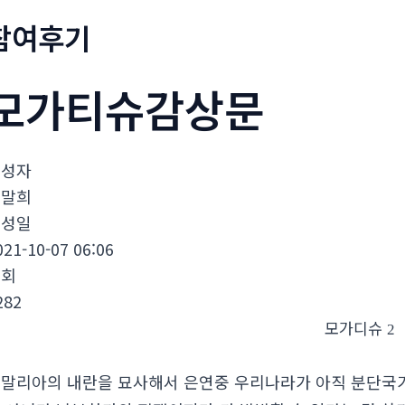
참여후기
모가티슈감상문
작성자
장말희
작성일
021-10-07 06:06
조회
282
모가디슈
2
말리아의 내란을 묘사해서 은연중 우리나라가 아직 분단국