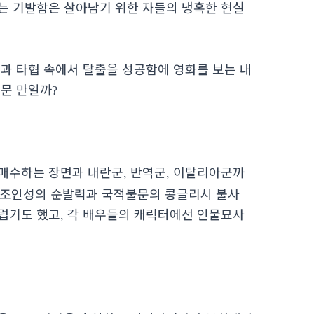
는 기발함은 살아남기 위한 자들의 냉혹한 현실
과 타협 속에서 탈출을 성공함에 영화를 보는 내
때문 만일까
?
 매수하는 장면과 내란군
반역군
이탈리아군까
,
,
한 조인성의 순발력과 국적불문의 콩글리시 불사
럽기도 했고
각 배우들의 캐릭터에선 인물묘사
,