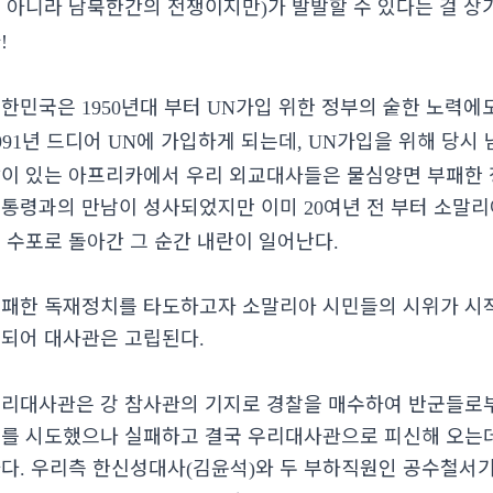
 아니라 남북한간의 전쟁이지만
가 발발할 수 있다는 걸 
)
가
!
대한민국은
년대 부터
가입 위한 정부의 숱한 노력에
1950
UN
년 드디어
에 가입하게 되는데
가입을 위해 당시
991
UN
, UN
이 있는 아프리카에서 우리 외교대사들은 물심양면 부패한 
통령과의 만남이 성사되었지만 이미
여년 전 부터 소말
20
 수포로 돌아간 그 순간 내란이 일어난다
.
패한 독재정치를 타도하고자 소말리아 시민들의 시위가 시작
되어 대사관은 고립된다
.
리대사관은 강 참사관의 기지로 경찰을 매수하여 반군들로
를 시도했으나 실패하고 결국 우리대사관으로 피신해 오는데
하다
우리측 한신성대사
김윤석
와 두 부하직원인 공수철서
.
(
)