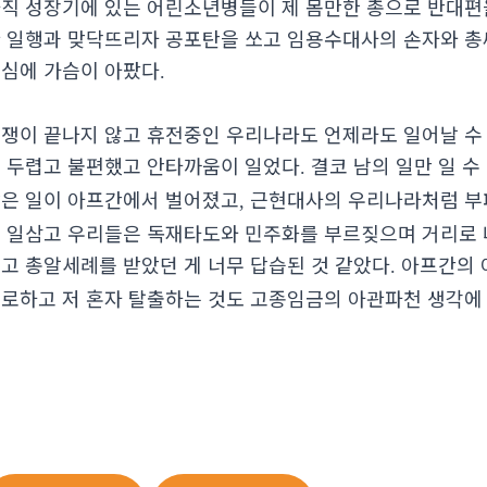
직 성장기에 있는 어린소년병들이 제 몸만한 총으로 반대편
 일행과 맞닥뜨리자 공포탄을 쏘고 임용수대사의 손자와 총
심에 가슴이 아팠다
.
쟁이 끝나지 않고 휴전중인 우리나라도 언제라도 일어날 수
 두렵고 불편했고 안타까움이 일었다
결코 남의 일만 일 수
.
은 일이 아프간에서 벌어졌고
근현대사의 우리나라처럼 부
,
 일삼고 우리들은 독재타도와 민주화를 부르짖으며 거리로 
고 총알세례를 받았던 게 너무 답습된 것 같았다
아프간의 
.
로하고 저 혼자 탈출하는 것도 고종임금의 아관파천 생각에