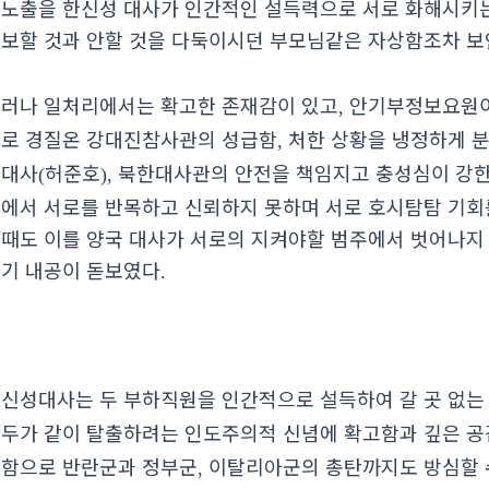
노출을 한신성 대사가 인간적인 설득력으로 서로 화해시키는
보할 것과 안할 것을 다둑이시던 부모님같은 자상함조차 
러나 일처리에서는 확고한 존재감이 있고
안기부정보요원이
,
로 경질온 강대진참사관의 성급함
처한 상황을 냉정하게 
,
수대사
허준호
북한대사관의 안전을 책임지고 충성심이 강
(
),
에서 서로를 반목하고 신뢰하지 못하며 서로 호시탐탐 기회
때도 이를 양국 대사가 서로의 지켜야할 범주에서 벗어나지 
기 내공이 돋보였다
.
신성대사는 두 부하직원을 인간적으로 설득하여 갈 곳 없
두가 같이 탈출하려는 인도주의적 신념에 확고함과 깊은 공
함으로 반란군과 정부군
이탈리아군의 총탄까지도 방심할 
,