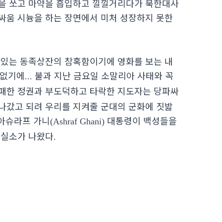
을 쏘고 마약을 흡입하고 낄낄거리다가 북한대사
싸움 시늉을 하는 장면에서 미처 성장하지 못한
 있는 동족상잔의 참혹함이기에 영화를 보는 내
 없기에
불과 지난 금요일 소말리아 사태와 꼭
...
패한 정권과 부도덕하고 타락한 지도자는 당파싸
나갔고 되려 우리를 지켜줄 군대의 군화에 짓밟
아슈라프 가니
대통령이 백성들을
(Ashraf Ghani)
 실소가 나왔다
.