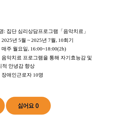
명
:
집단 심리상담프로그램
「
음악치료
」
: 2025
년
5
월
~ 2025
년
7
월
, 10
회기
:
매주 월요일
, 16:00~18:00(2h)
:
음악치료 프로그램을 통해 자기효능감 및
녕감 향상
:
장애인근로자
10
명
싫어요
0