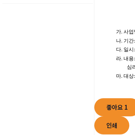
가
.
사업
나
.
기간
다
.
일시
라
.
내용
심리적 안
마
.
대상
좋아요
1
인쇄