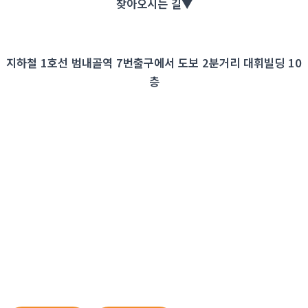
찾아오시는 길▼
지하철 1호선 범내골역 7번출구에서 도보 2분거리 대휘빌딩 10
층